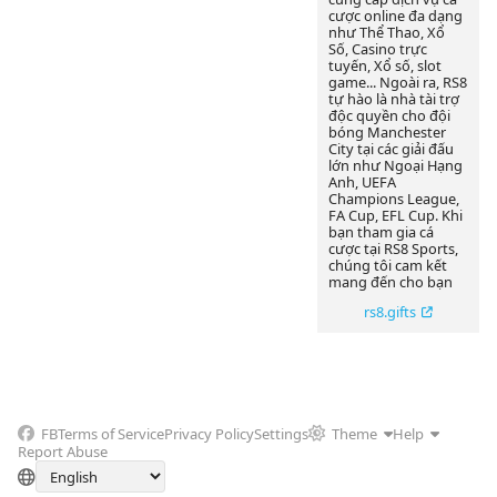
cược online đa dạng
như Thể Thao, Xổ
Số, Casino trực
tuyến, Xổ số, slot
game... Ngoài ra, RS8
tự hào là nhà tài trợ
độc quyền cho đội
bóng Manchester
City tại các giải đấu
lớn như Ngoại Hạng
Anh, UEFA
Champions League,
FA Cup, EFL Cup. Khi
bạn tham gia cá
cược tại RS8 Sports,
chúng tôi cam kết
mang đến cho bạn
rs8.gifts
FB
Terms of Service
Privacy Policy
Settings
Theme
Help
Report Abuse