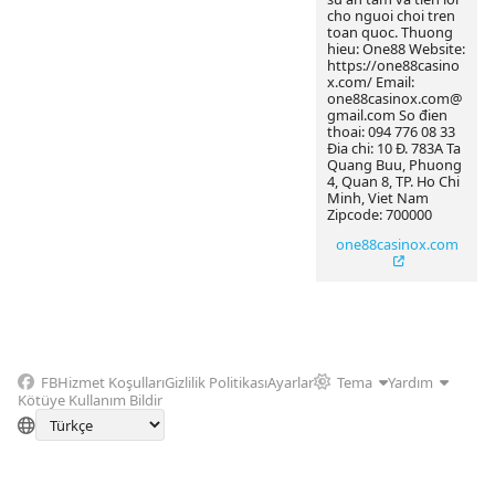
cho nguoi choi tren
toan quoc. Thuong
hieu: One88 Website:
https://one88casino
x.com/ Email:
one88casinox.com@
gmail.com So đien
thoai: 094 776 08 33
Đia chi: 10 Đ. 783A Ta
Quang Buu, Phuong
4, Quan 8, TP. Ho Chi
Minh, Viet Nam
Zipcode: 700000
one88casinox.com
FB
Hizmet Koşulları
Gizlilik Politikası
Ayarlar
Tema
Yardım
Kötüye Kullanım Bildir