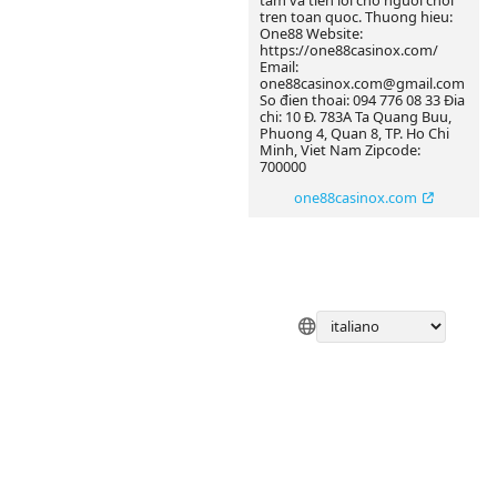
tam va tien loi cho nguoi choi
tren toan quoc. Thuong hieu:
One88 Website:
https://one88casinox.com/
Email:
one88casinox.com@gmail.com
So đien thoai: 094 776 08 33 Đia
chi: 10 Đ. 783A Ta Quang Buu,
Phuong 4, Quan 8, TP. Ho Chi
Minh, Viet Nam Zipcode:
700000
one88casinox.com