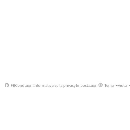
FB
Condizioni
Informativa sulla privacy
Impostazioni
Tema
Aiuto