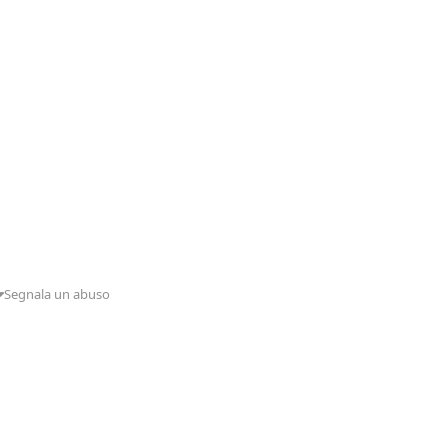
Segnala un abuso