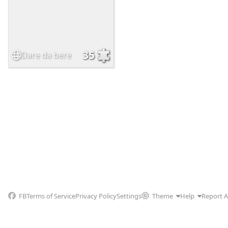
35
Dare da bere
FB
Terms of Service
Privacy Policy
Settings
Theme
Help
Report 