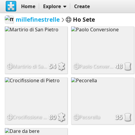
Home
Explore
Create
millefinestrelle
Ho Sete
54
48
Martirio di San Pietro
Paolo Conversione
80
35
Crocifissione di Pietro
Pecorella