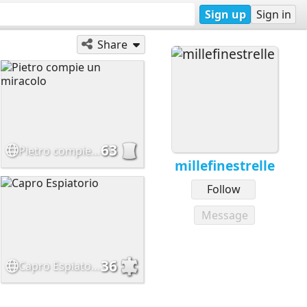
Sign up
Sign in
Share
63
Pietro compie un miracolo
millefinestrelle
Follow
Message
36
Capro Espiatorio