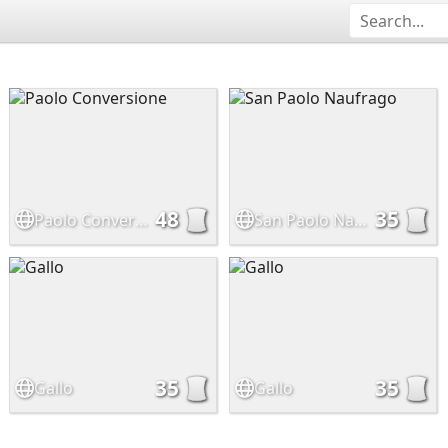
48
35
Paolo Conversione
San Paolo Naufrago
35
35
Gallo
Gallo