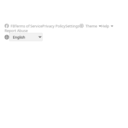
FB
Terms of Service
Privacy Policy
Settings
Theme
Help
Report Abuse