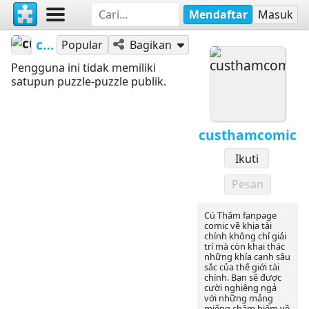
Mendaftar
Masuk
custhamcomic
Popular
Bagikan
Pengguna ini tidak memiliki
satupun puzzle-puzzle publik.
custhamcomic
Ikuti
Pesan
Cú Thâm fanpage
comic về khịa tài
chính không chỉ giải
trí mà còn khai thác
những khía cạnh sâu
sắc của thế giới tài
chính. Bạn sẽ được
cười nghiêng ngả
với những mảng
miếng châm biếm về