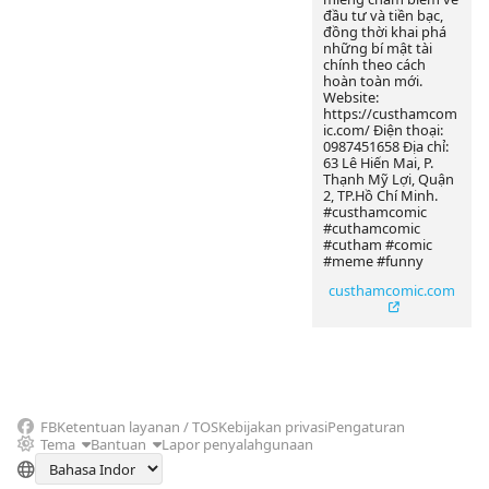
đầu tư và tiền bạc,
đồng thời khai phá
những bí mật tài
chính theo cách
hoàn toàn mới.
Website:
https://custhamcom
ic.com/ Điện thoại:
0987451658 Địa chỉ:
63 Lê Hiến Mai, P.
Thạnh Mỹ Lợi, Quận
2, TP.Hồ Chí Minh.
#custhamcomic
#cuthamcomic
#cutham #comic
#meme #funny
custhamcomic.com
FB
Ketentuan layanan / TOS
Kebijakan privasi
Pengaturan
Tema
Bantuan
Lapor penyalahgunaan