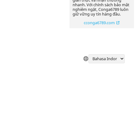
gian thực và nhận thưởng
nhanh. Với chính sách bảo mật
nghiêm ngặt, Conga6789 luôn
giữ vững uy tín hàng đầu.
cconga6789.com