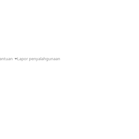
antuan
Lapor penyalahgunaan