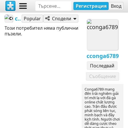
Регистрация
Вход
cconga6789
Popular
Сподели
Този потребител няма публични
пъзели.
cconga6789
Последвай
Съобщение
Conga6789 mang
đến trải nghiệm giải
trí mới lạ với đá gà
online chất lượng
cao. Trận đấu được
phát sóng liên tục,
minh bạch và đầy
kịch tính. Người chơi
dễ dàng cược theo
thời gian thực và