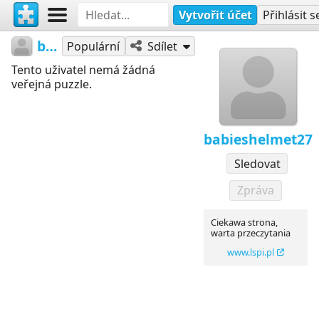
Vytvořit účet
Přihlásit s
babieshelmet27
Populární
Sdílet
Tento uživatel nemá žádná
veřejná puzzle.
babieshelmet27
Sledovat
Zpráva
Ciekawa strona,
warta przeczytania
www.lspi.pl