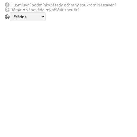
FB
Smluvní podmínky
Zásady ochrany soukromí
Nastavení
Téma
Nápověda
Nahlásit zneužití