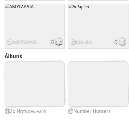
6
6
ΑΜΥΓΔΑΛΙΑ
Δελφίνι
Álbuns
2ο Νηπιαγωγείο
Number Hunters