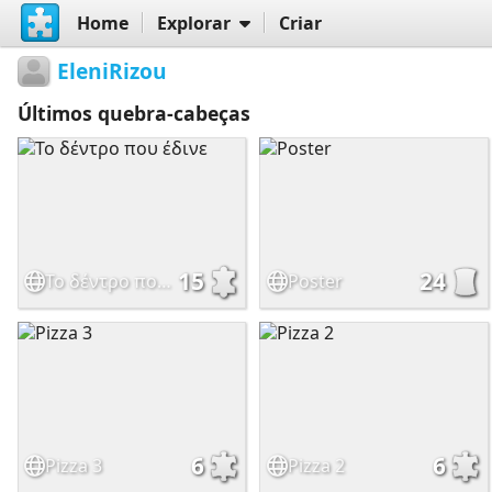
Home
Explorar
Criar
EleniRizou
Últimos quebra-cabeças
15
24
Το δέντρο που έδινε
Poster
6
6
Pizza 3
Pizza 2