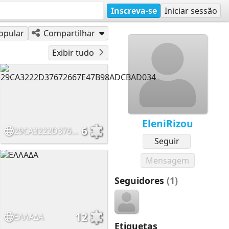
Inscreva-se
Iniciar sessão
opular
Compartilhar
Exibir tudo
EleniRizou
6
29CA3222D37672667E47B98ADCBAD034
Seguir
Mensagem
Seguidores
(1)
12
ΕΛΛΑΔΑ
Etiquetas