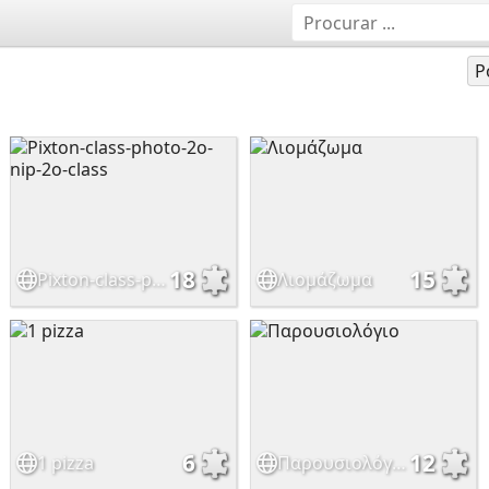
P
18
15
Pixton-class-photo-2o-nip-2o-class
Λιομάζωμα
6
12
1 pizza
Παρουσιολόγιο