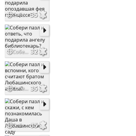
35
Собери пазл и скажи, что подарила опоздавшая фея принцессе?
32
Собери пазл и ответь, что подарила ангелу библиотекарь?
35
Собери пазл и вспомни, кого считают братом Любашинского ангела?
35
Собери пазл и скажи, с кем познакомилась Даша в Любашинском саду