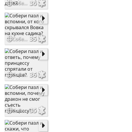
36
Собери пазл и расскажи, какую надпись увидел курьер дома у детей
35
Собери пазл и вспомни, от кого скрывался Вовка на кухне садика?
36
Собери пазл и ответь, почему принцессу спрятали от принцев?
35
Собери пазл и вспомни, почему дракон не смог съесть принцессу?