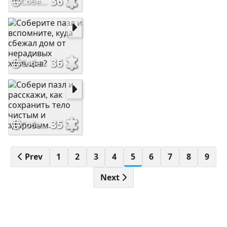
36
Собери пазл и вспомни, в кого дафнии просили их превратить?
36
Соберите пазл и вспомните, куда сбежал дом от нерадивых жильцов?
35
Собери пазл и расскажи, как сохранить тело чистым и здоровым.
Prev
1
2
3
4
5
6
7
8
9
Next