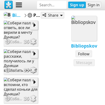
Sign up
Sign in
Bibliopskov
Разное
Share
36
Собери пазл и ответь, все ли верили в мечту Дуняши?
Bibliopskov
Follow
Message
35
Собери пазл и расскажи, получилось ли у Дуняши воплотить мечту?
36
Собери пазл и вспомни, кто сделал коньки для Дуняши?