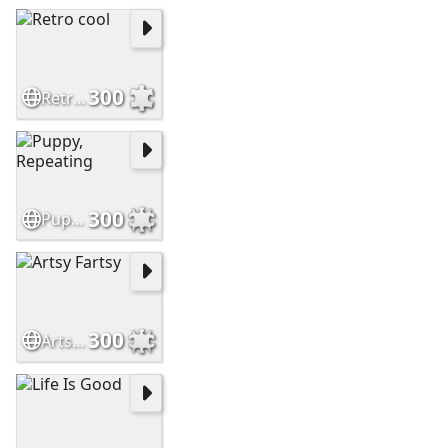
300
Retro cool
300
Puppy, Repeating
300
Artsy Fartsy