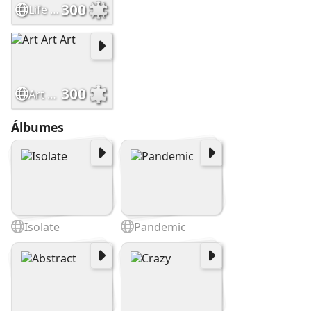
300
Life Is Good
300
Art Art Art
Álbumes
Isolate
Pandemic