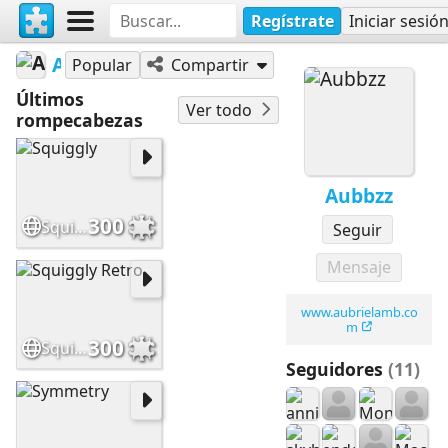
Regístrate
Iniciar sesió
Aubbzz
Popular
Compartir
Últimos
Ver todo
rompecabezas
Aubbzz
300
Squiggly
Seguir
Mensaje
www.aubrielamb.co
m
300
Squiggly Retro
Seguidores
(11)