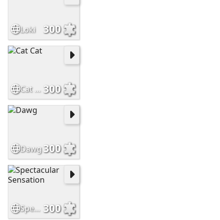
300
Loki
300
Cat Cat
300
Dawg
300
Spectacular Sensation