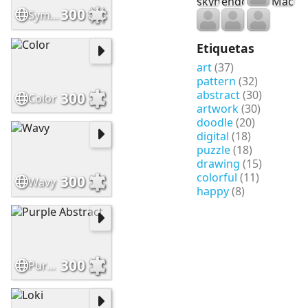
300
Symmetry
Etiquetas
art
(37)
pattern
(32)
abstract
(30)
300
Color
artwork
(30)
doodle
(20)
digital
(18)
puzzle
(18)
drawing
(15)
colorful
(11)
300
Wavy
happy
(8)
300
Purple Abstract