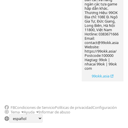
ngàn các tựa game
hấp dẫn khác.
Thương Hiệu: 99OK
Địa chỉ: 108E Đ. Ngô
Gia Tự, Đức Giang,
Long Biên, Hà Nội
11800, Việt Nam
Hotline: 0383671666
Email:
contact@99okk.asia
Website:
https://99okk.asia/
Postcode:100000
Hagtag: 99ok |
nhacai 99ok | 99ok
com
99okk.asia
FB
Condiciones de Servicio
Políticas de privacidad
Configuración
Tema
Ayuda
Informar de abuso