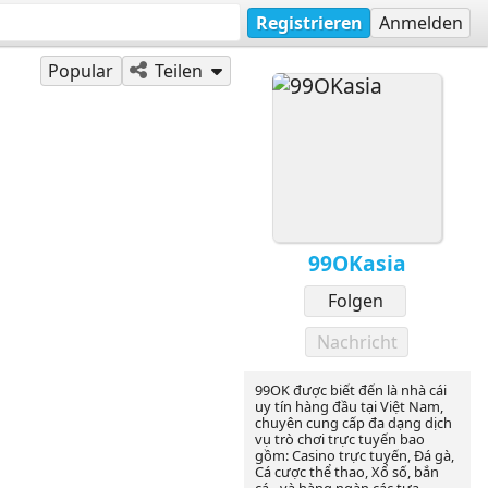
Registrieren
Anmelden
Popular
Teilen
99OKasia
Folgen
Nachricht
99OK được biết đến là nhà cái
uy tín hàng đầu tại Việt Nam,
chuyên cung cấp đa dạng dịch
vụ trò chơi trực tuyến bao
gồm: Casino trực tuyến, Đá gà,
Cá cược thể thao, Xổ số, bắn