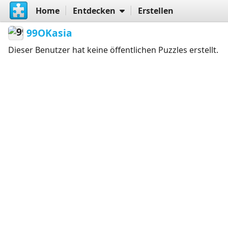
Home
Entdecken
Erstellen
99OKasia
Dieser Benutzer hat keine öffentlichen Puzzles erstellt.