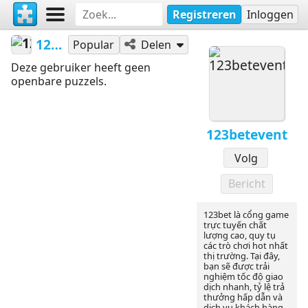
Registreren
Inloggen
123betevent
Popular
Delen
Deze gebruiker heeft geen
openbare puzzels.
123betevent
Volg
Bericht
123bet là cổng game
trực tuyến chất
lượng cao, quy tụ
các trò chơi hot nhất
thị trường. Tại đây,
bạn sẽ được trải
nghiệm tốc độ giao
dịch nhanh, tỷ lệ trả
thưởng hấp dẫn và
dịch vụ khách hàng