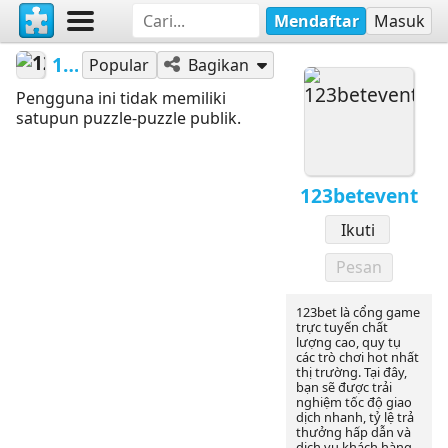
Mendaftar
Masuk
123betevent
Popular
Bagikan
Pengguna ini tidak memiliki
satupun puzzle-puzzle publik.
123betevent
Ikuti
Pesan
123bet là cổng game
trực tuyến chất
lượng cao, quy tụ
các trò chơi hot nhất
thị trường. Tại đây,
bạn sẽ được trải
nghiệm tốc độ giao
dịch nhanh, tỷ lệ trả
thưởng hấp dẫn và
dịch vụ khách hàng