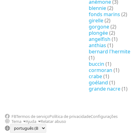
anémone
(3)
blennie
(2)
fonds marins
(2)
girelle
(2)
gorgone
(2)
plongée
(2)
angelfish
(1)
anthias
(1)
bernard l'hermite
(1)
buccin
(1)
cormoran
(1)
crabe
(1)
goéland
(1)
grande nacre
(1)
FB
Termos de serviço
Política de privacidade
Configurações
Tema
Ajuda
Relatar abuso