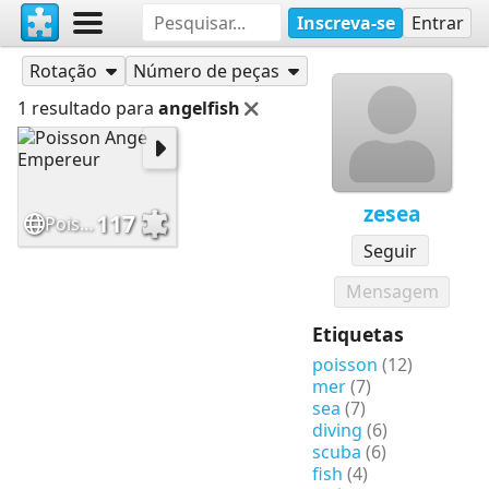
Inscreva-se
Entrar
Quebra-cabeças
zesea
Rotação
Número de peças
1 resultado para
angelfish
zesea
117
Poisson Ange Empereur
Seguir
Mensagem
Etiquetas
poisson
(12)
mer
(7)
sea
(7)
diving
(6)
scuba
(6)
fish
(4)