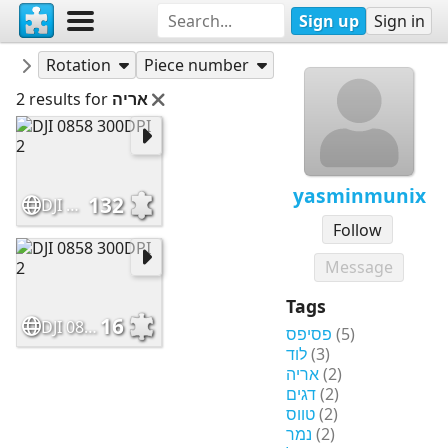
Sign up
Sign in
Puzzles
yasminmunix
Rotation
Piece number
2 results for
אריה
yasminmunix
132
DJI 0858 300DPI 2
Follow
Message
Tags
16
DJI 0858 300DPI 2
פסיפס
(5)
לוד
(3)
אריה
(2)
דגים
(2)
טווס
(2)
נמר
(2)