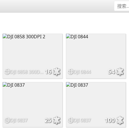
16
54
DJI 0858 300DPI 2
DJI 0844
25
100
DJI 0837
DJI 0837