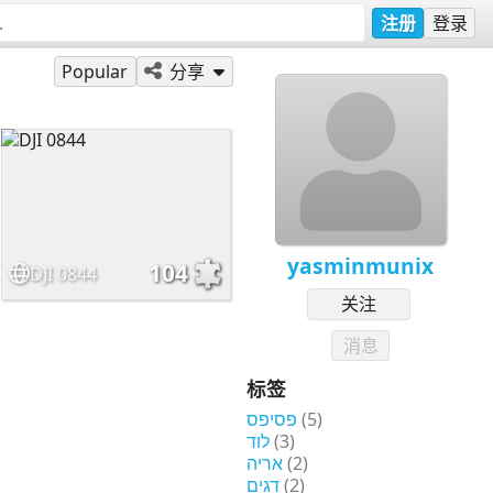
注册
登录
Popular
分享
yasminmunix
104
DJI 0844
关注
消息
标签
פסיפס
(5)
לוד
(3)
אריה
(2)
דגים
(2)