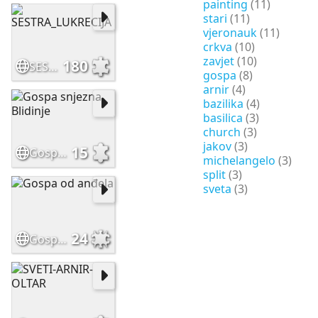
painting
(11)
stari
(11)
vjeronauk
(11)
crkva
(10)
zavjet
(10)
180
SESTRA_LUKRECIJA
gospa
(8)
arnir
(4)
bazilika
(4)
basilica
(3)
church
(3)
jakov
(3)
15
Gospa snjezna Blidinje
michelangelo
(3)
split
(3)
sveta
(3)
24
Gospa od anđela