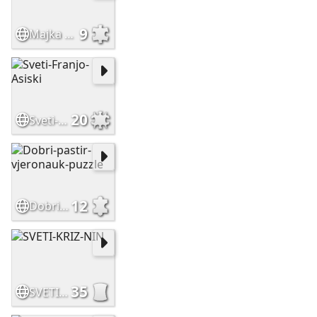
9
Majka Terezija
20
Sveti-Franjo-Asiski
12
Dobri-pastir-vjeronauk-puzzle
35
SVETI-KRIZ-NIN