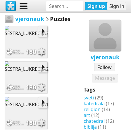
Sign up
Sign in
vjeronauk
Puzzles
180
SESTRA_LUKRECIJA3
vjeronauk
Follow
Message
180
SESTRA_LUKRECIJA2
Tags
sveti
(29)
katedrala
(17)
religion
(14)
art
(12)
chatedral
(12)
180
SESTRA_LUKRECIJA1
biblija
(11)