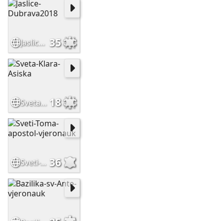
35
Jaslice-Dubrava2018
18
Sveta-Klara-Asiska
36
Sveti-Toma-apostol-vjeronauk