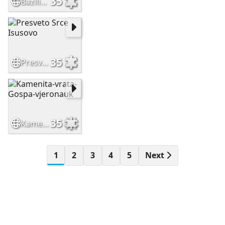
35
Bazilika-sv-Ante-vjeronauk
35
Presveto Srce Isusovo
35
Kamenita-vrata-Gospa-vjeronauk
1
2
3
4
5
Next