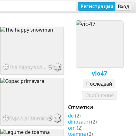
Регистрация
Вход
9
The happy snowman
vio47
Последвай
Съобщение
Отметки
de
(2)
9
Copac primavara
dinozauri
(2)
om
(2)
toamna
(2)