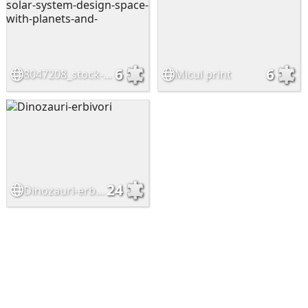
6
6
8047208_stock-vector-solar-system-design-space-with-planets-and-
Micul print
24
Dinozauri-erbivori