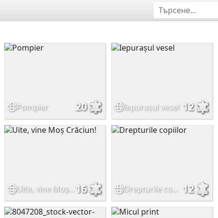
20
12
Pompier
Iepurașul vesel
16
12
Uite, vine Moș Crăciun!
Drepturile copiilor