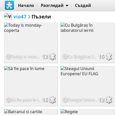
Начало
Разгледай
Създай
vio47
Пъзели
12
16
Today is monday- coperta
Cu Bulgăraș în laboratorul iernii
16
12
Să fie pace în lume
Steagul Uniunii Europene/ EU FLAG