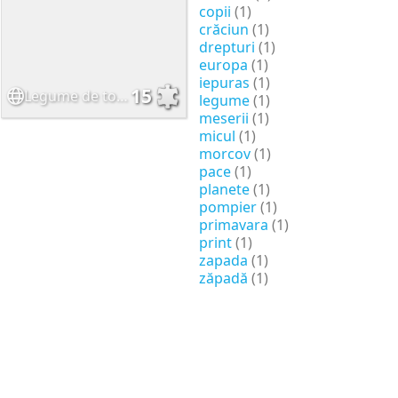
copii
(1)
crăciun
(1)
drepturi
(1)
europa
(1)
iepuras
(1)
15
Legume de toamna
legume
(1)
meserii
(1)
micul
(1)
morcov
(1)
pace
(1)
planete
(1)
pompier
(1)
primavara
(1)
print
(1)
zapada
(1)
zăpadă
(1)