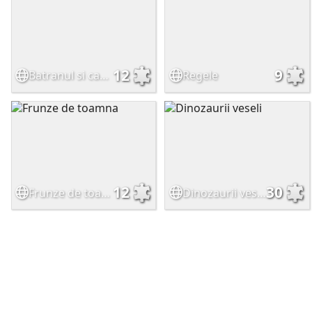
12
9
Batranul si cartile
Regele
12
30
Frunze de toamna
Dinozaurii veseli