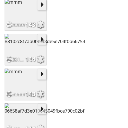
143
mmm
144
B8102c8f7ab0f9548de5e704f0b66753
143
mmm