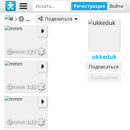
Регистрация
Войти
ukkeduk
winter en kerstpuzzels
Поделиться
121
mmm
ukkeduk
Подписаться
Сообщение
143
mmm
143
mmm