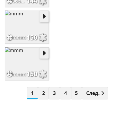
144
06658af7d3e010645049fbce790c02bf
150
mmm
150
mmm
1
2
3
4
5
След.