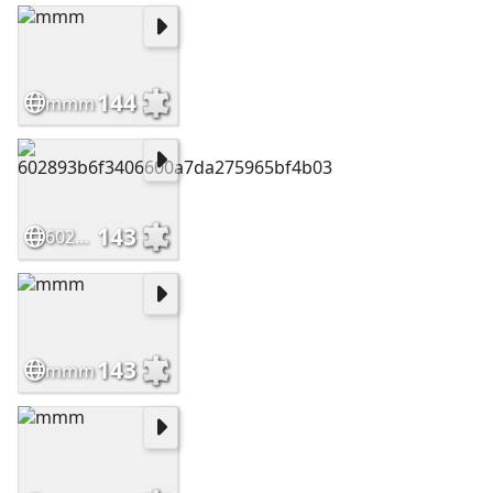
144
mmm
143
602893b6f3406600a7da275965bf4b03
143
mmm