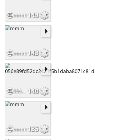
143
mmm
143
mmm
140
056e89fd52dc2421f5b1daba8071c81d
135
mmm