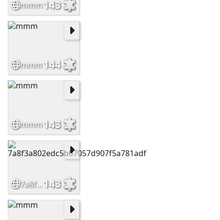
143
mmm
144
mmm
143
mmm
143
7a8f3a802edc5b07057d907f5a781adf