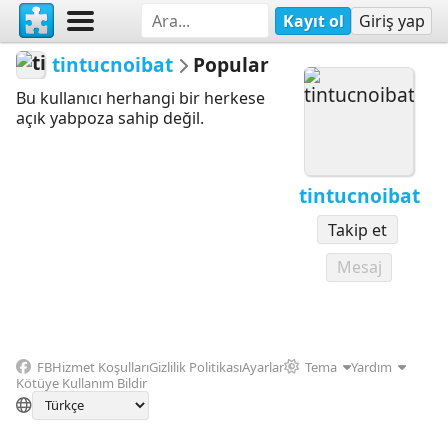
Kayıt ol
Giriş yap
tintucnoibat
Popular
Bu kullanıcı herhangi bir herkese
açık yabpoza sahip değil.
tintucnoibat
Takip et
Mesaj
FB
Hizmet Koşulları
Gizlilik Politikası
Ayarlar
Tema
Yardım
Kötüye Kullanım Bildir