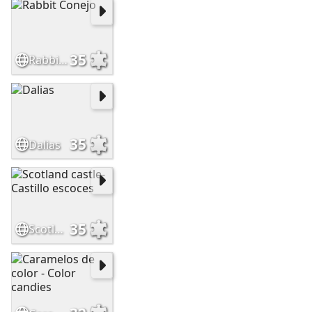
35
Rabbit Conejo
35
Dalias
35
Scotland castle- Castillo escoces