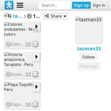
Sign up
Sign in
tasman33
100 a 399
Share
35
Colores ondulantes - Wavy colors
tasman33
Follow
Message
35
Victoria amazonica, Tarapoto - Peru
35
Playa Tuquillo Peru