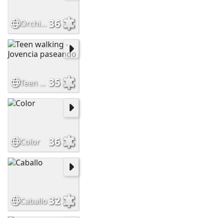
36
Orchid - Orquidea
35
Teen walking - Jovencia paseando
36
Color
32
Caballo