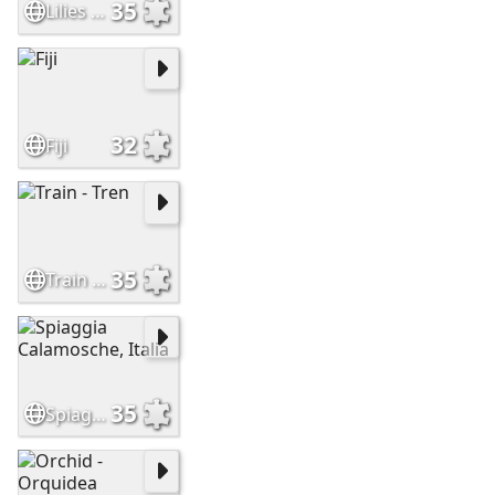
35
Lilies - Lilas
32
Fiji
35
Train - Tren
35
Spiaggia Calamosche, Italia