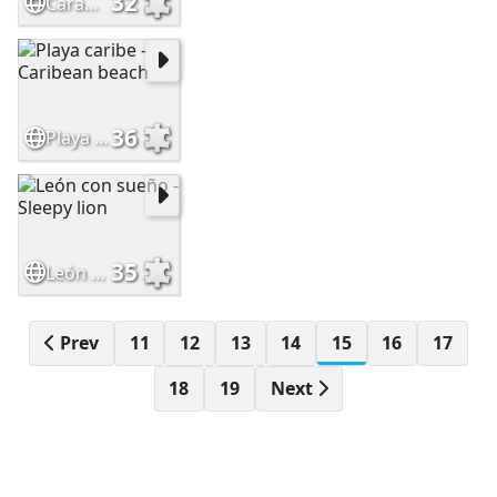
32
Caramelos de color - Color candies
36
Playa caribe - Caribean beach
35
León con sueño - Sleepy lion
Prev
11
12
13
14
15
16
17
18
19
Next