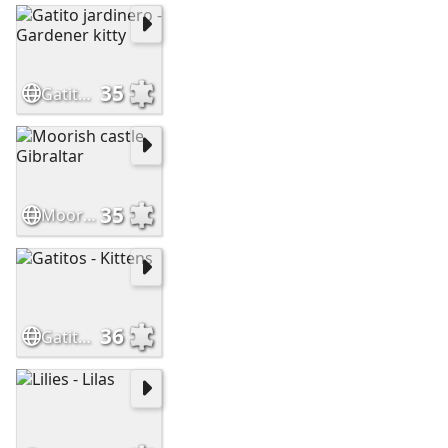
35
Gatito jardinero - Gardener kitty
35
Moorish castle, Gibraltar
36
Gatitos - Kittens