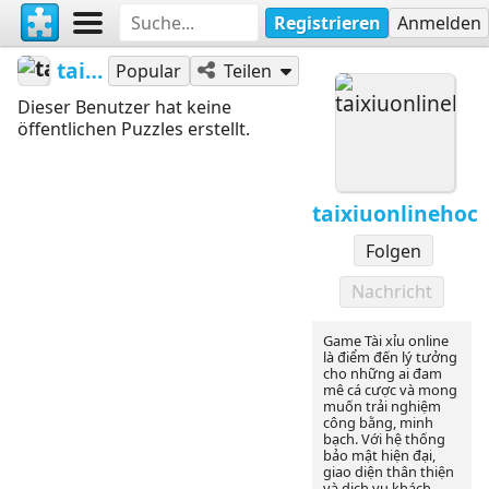
Registrieren
Anmelden
taixiuonlinehoc
Popular
Teilen
Dieser Benutzer hat keine
öffentlichen Puzzles erstellt.
taixiuonlinehoc
Folgen
Nachricht
Game Tài xỉu online
là điểm đến lý tưởng
cho những ai đam
mê cá cược và mong
muốn trải nghiệm
công bằng, minh
bạch. Với hệ thống
bảo mật hiện đại,
giao diện thân thiện
và dịch vụ khách