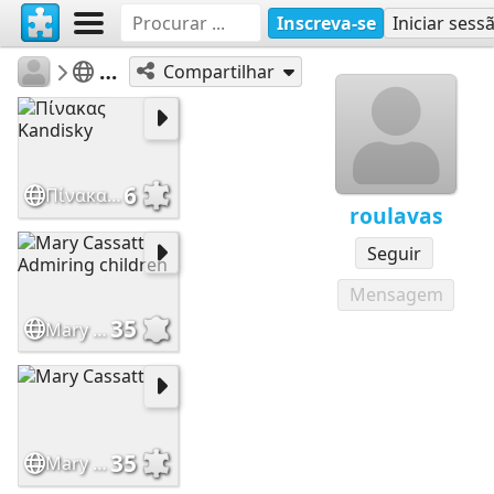
Inscreva-se
Iniciar sess
roulavas
Το Κρυφό Σχολιό
Compartilhar
6
Πίνακας Kandisky
roulavas
Seguir
Mensagem
35
Mary Cassatt Admiring children
35
Mary Cassatt