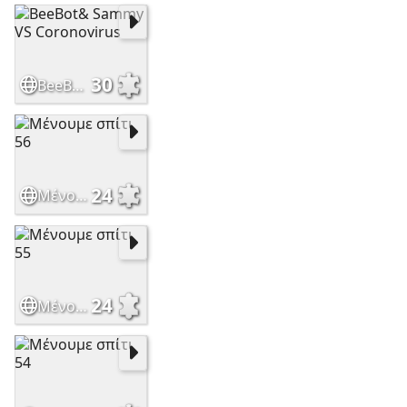
30
BeeBot& Sammy VS Coronovirus
24
Μένουμε σπίτι 56
24
Μένουμε σπίτι 55