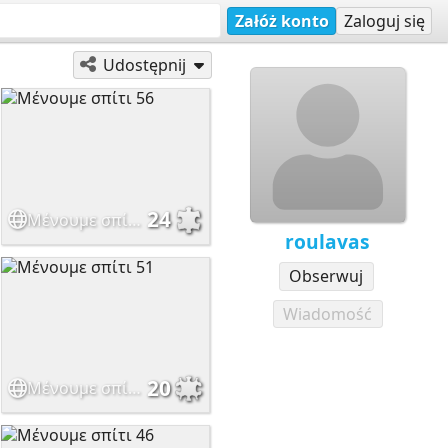
Załóż konto
Zaloguj się
Udostępnij
24
Μένουμε σπίτι 56
roulavas
Obserwuj
Wiadomość
20
Μένουμε σπίτι 51