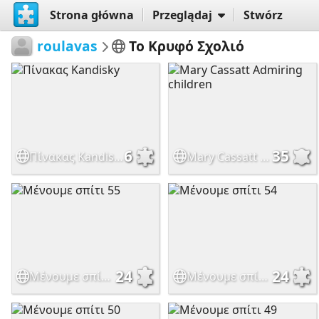
Strona główna
Przeglądaj
Stwórz
roulavas
Το Κρυφό Σχολιό
6
35
Πίνακας Kandisky
Mary Cassatt Admiring children
24
24
Μένουμε σπίτι 55
Μένουμε σπίτι 54