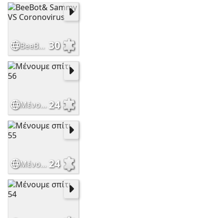
30
BeeBot& Sammy VS Coronovirus
24
Μένουμε σπίτι 56
24
Μένουμε σπίτι 55