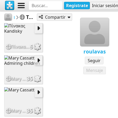
Regístrate
Iniciar sesió
roulavas
Το Κρυφό Σχολιό
Compartir
6
Πίνακας Kandisky
roulavas
Seguir
Mensaje
35
Mary Cassatt Admiring children
35
Mary Cassatt