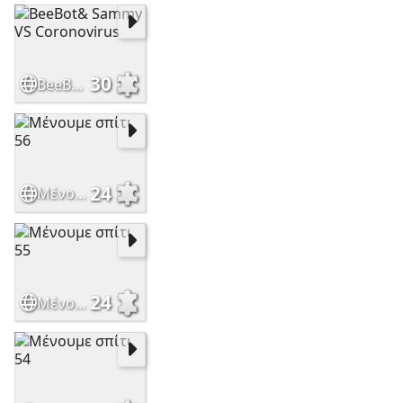
30
BeeBot& Sammy VS Coronovirus
24
Μένουμε σπίτι 56
24
Μένουμε σπίτι 55