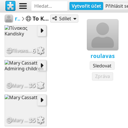
Vytvořit účet
Přihlásit s
roulavas
Το Κρυφό Σχολιό
Sdílet
6
Πίνακας Kandisky
roulavas
Sledovat
Zpráva
35
Mary Cassatt Admiring children
35
Mary Cassatt