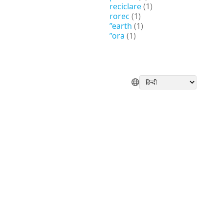
reciclare
(1)
rorec
(1)
”earth
(1)
”ora
(1)