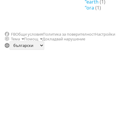
”earth
(1)
”ora
(1)
FB
Общи условия
Политика за поверителност
Настройки
Тема
Помощ
Докладвай нарушение