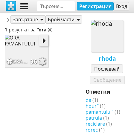
Регистрация
Вход
Пъзели
rhoda
Завъртане
Брой части
1 резултат за
”ora
rhoda
36
ORA PAMANTULUI
Последвай
Съобщение
Отметки
de
(1)
hour”
(1)
pamantului”
(1)
patrula
(1)
reciclare
(1)
rorec
(1)