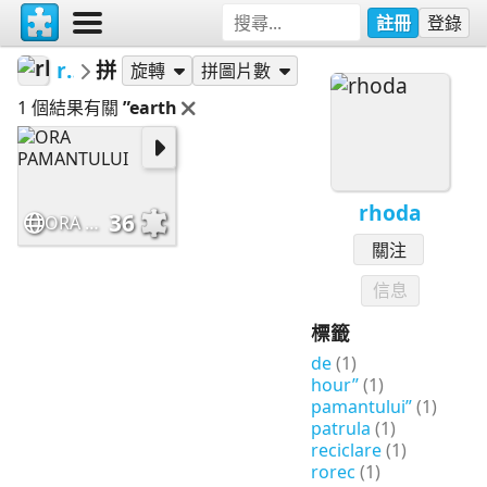
註冊
登錄
rhoda
拼圖
旋轉
拼圖片數
1 個結果有關
”earth
rhoda
36
ORA PAMANTULUI
關注
信息
標籤
de
(1)
hour”
(1)
pamantului”
(1)
patrula
(1)
reciclare
(1)
rorec
(1)