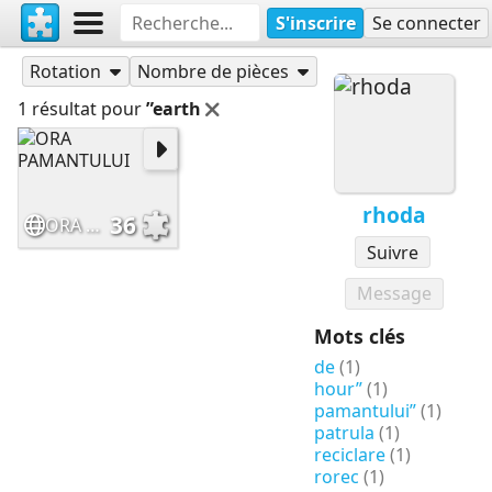
S'inscrire
Se connecter
Puzzles
rhoda
Rotation
Nombre de pièces
1 résultat pour
”earth
rhoda
36
ORA PAMANTULUI
Suivre
Message
Mots clés
de
(1)
hour”
(1)
pamantului”
(1)
patrula
(1)
reciclare
(1)
rorec
(1)