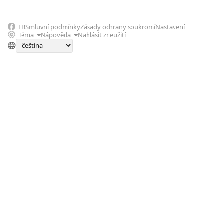
FB
Smluvní podmínky
Zásady ochrany soukromí
Nastavení
Téma
Nápověda
Nahlásit zneužití