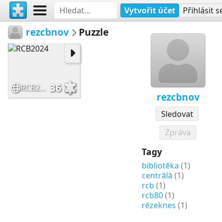
Vytvořit účet
Přihlásit s
rezcbnov
Puzzle
36
RCB2024
rezcbnov
Sledovat
Zpráva
Tagy
bibliotēka
(1)
centrālā
(1)
rcb
(1)
rcb80
(1)
rēzeknes
(1)