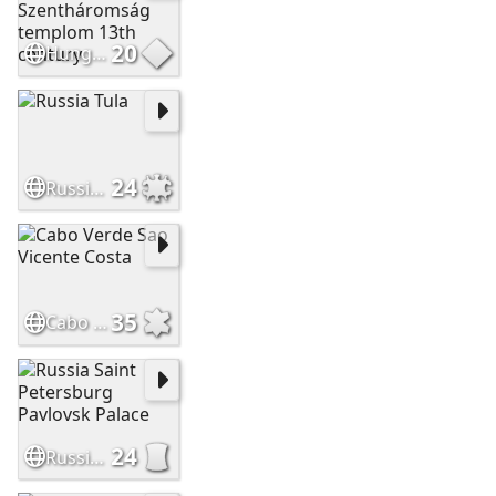
20
Hungary Velemér Szentháromság templom 13th century
24
Russia Tula
35
Cabo Verde Sao Vicente Costa
24
Russia Saint Petersburg Pavlovsk Palace