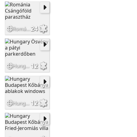
24
Románia Csángóföld parasztház
12
Hungary Ösvény a pátyi parkerdőben
12
Hungary Budapest Kőbánya ablakok windows