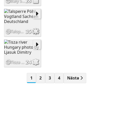
28
Italy Sicily Ortigia road
35
Talsperre Pöhl Vogtland Sachsen Deutschland
24
Tisza river Hungary photo by Ljasuk Dimitry
1
2
3
4
Nästa