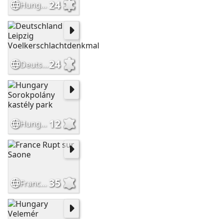
24
Hungary Budapest Kőbánya Fried-Jeromiás villa
24
Deutschland Leipzig Voelkerschlachtdenkmal
12
Hungary Sorokpolány kastély park
35
France Rupt sur Saone