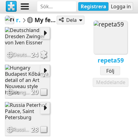
Registrera
Logga in
repeta59
My featured puzzles
Dela
24
Deutschland Dresden Zwinger von Iven Eissner
repeta59
Följ
Meddelande
20
Hungary Budapest Kőbánya detail of an Art Nouveau style house
28
Russia Peterhof Palace, Saint Petersburg