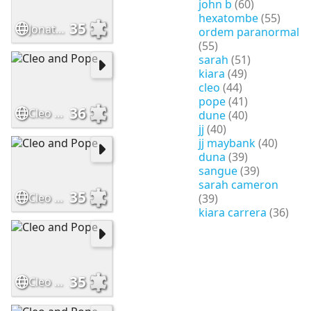
john b
(60)
hexatombe
(55)
35
Jonathan Daviss and Carlacia Grant
ordem paranormal
(55)
sarah
(51)
kiara
(49)
cleo
(44)
pope
(41)
36
Cleo and Pope
dune
(40)
jj
(40)
jj maybank
(40)
duna
(39)
sangue
(39)
sarah cameron
35
Cleo and Pope
(39)
kiara carrera
(36)
35
Cleo and Pope