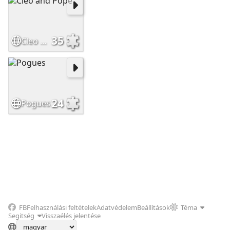
35
Cleo and Pope
24
Pogues
FB
Felhasználási feltételek
Adatvédelem
Beállítások
Téma
Segitség
Visszaélés jelentése