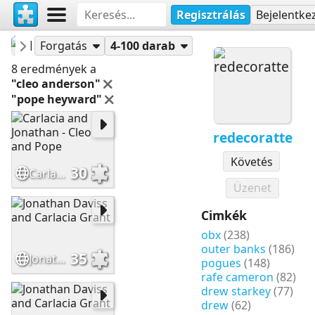
Regisztrálás
Bejelentke
redecoratte
Puzzle-ok
Forgatás
4-100 darab
8 eredmények a
"cleo anderson"
"pope heyward"
redecoratte
Követés
30
Carlacia and Jonathan - Cleo and Pope
Üzenet
Cimkék
obx
(238)
outer banks
(186)
35
Jonathan Daviss and Carlacia Grant
pogues
(148)
rafe cameron
(82)
drew starkey
(77)
drew
(62)