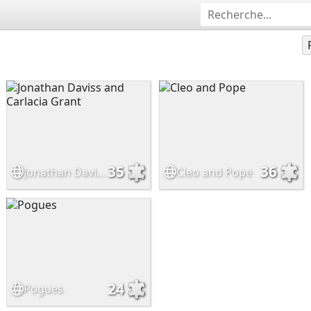
35
36
Jonathan Daviss and Carlacia Grant
Cleo and Pope
24
Pogues