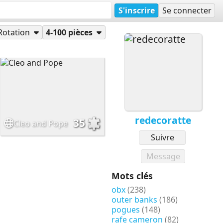
S'inscrire
Se connecter
Rotation
4-100 pièces
redecoratte
35
Cleo and Pope
Suivre
Message
Mots clés
obx
(238)
outer banks
(186)
pogues
(148)
rafe cameron
(82)