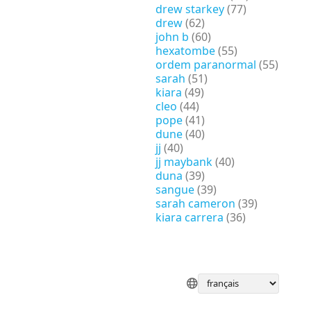
drew starkey
(77)
drew
(62)
john b
(60)
hexatombe
(55)
ordem paranormal
(55)
sarah
(51)
kiara
(49)
cleo
(44)
pope
(41)
dune
(40)
jj
(40)
jj maybank
(40)
duna
(39)
sangue
(39)
sarah cameron
(39)
kiara carrera
(36)