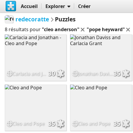
Accueil
Explorer
Créer
redecoratte
Puzzles
8 résultats pour
"cleo anderson"
"pope heyward"
30
35
Carlacia and Jonathan - Cleo and Pope
Jonathan Daviss and Carlacia Grant
35
35
Cleo and Pope
Cleo and Pope