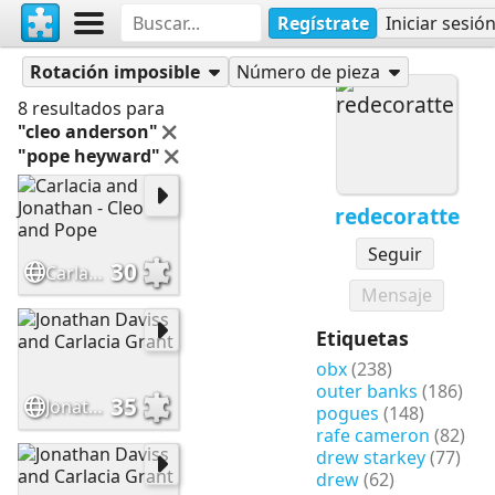
Regístrate
Iniciar sesió
Rompecabezas
redecoratte
Rotación imposible
Número de pieza
8 resultados para
"cleo anderson"
"pope heyward"
redecoratte
Seguir
30
Carlacia and Jonathan - Cleo and Pope
Mensaje
Etiquetas
obx
(238)
outer banks
(186)
35
Jonathan Daviss and Carlacia Grant
pogues
(148)
rafe cameron
(82)
drew starkey
(77)
drew
(62)