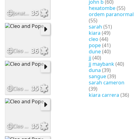
john b
(60)
hexatombe
(55)
35
Jonathan Daviss and Carlacia Grant
ordem paranormal
(55)
sarah
(51)
kiara
(49)
cleo
(44)
pope
(41)
36
Cleo and Pope
dune
(40)
jj
(40)
jj maybank
(40)
duna
(39)
sangue
(39)
sarah cameron
35
Cleo and Pope
(39)
kiara carrera
(36)
35
Cleo and Pope