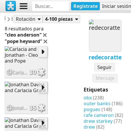
Regístrate
Iniciar sesió
Rompecabezas
redecoratte
Rotación
4-100 piezas
8 resultados para
"cleo anderson"
"pope heyward"
redecoratte
Seguir
30
Carlacia and Jonathan - Cleo and Pope
Mensaje
Etiquetas
obx
(238)
outer banks
(186)
35
Jonathan Daviss and Carlacia Grant
pogues
(148)
rafe cameron
(82)
drew starkey
(77)
drew
(62)