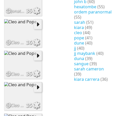
john b
(60)
hexatombe
(55)
35
Jonathan Daviss and Carlacia Grant
ordem paranormal
(55)
sarah
(51)
kiara
(49)
cleo
(44)
pope
(41)
36
Cleo and Pope
dune
(40)
jj
(40)
jj maybank
(40)
duna
(39)
sangue
(39)
sarah cameron
35
Cleo and Pope
(39)
kiara carrera
(36)
35
Cleo and Pope