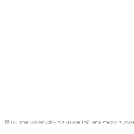
FB
Hizmet Koşulları
Gizlilik Politikası
Ayarlar
Tema
Yardım
Kötüye 