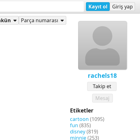
Kayıt ol
Giriş yap
mkün
Parça numarası
rachels18
Takip et
Mesaj
Etiketler
cartoon
(1095)
fun
(835)
disney
(819)
minnie
(253)