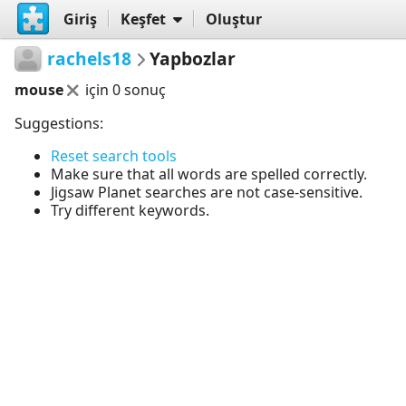
Giriş
Keşfet
Oluştur
rachels18
Yapbozlar
mouse
için 0 sonuç
Suggestions:
Reset search tools
Make sure that all words are spelled correctly.
Jigsaw Planet searches are not case-sensitive.
Try different keywords.