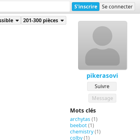
S'inscrire
Se connecter
ssible
201-300 pièces
pikerasovi
Suivre
Message
Mots clés
archytas
(1)
beebot
(1)
chemistry
(1)
colby
(1)