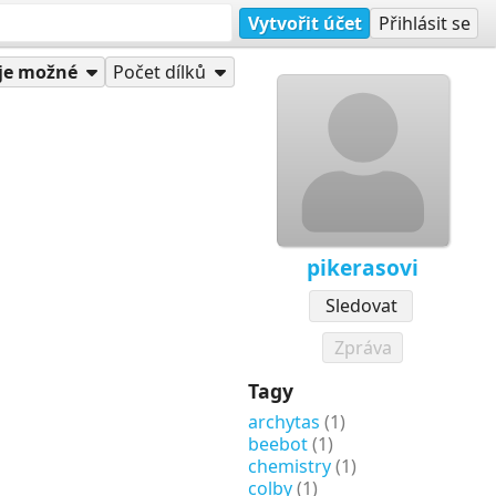
Vytvořit účet
Přihlásit se
je možné
Počet dílků
pikerasovi
Sledovat
Zpráva
Tagy
archytas
(1)
beebot
(1)
chemistry
(1)
colby
(1)