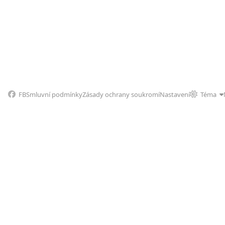
FB
Smluvní podmínky
Zásady ochrany soukromí
Nastavení
Téma