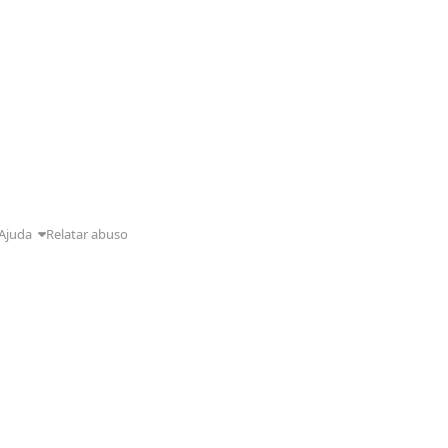
Ajuda
Relatar abuso