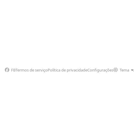
FB
Termos de serviço
Política de privacidade
Configurações
Tema