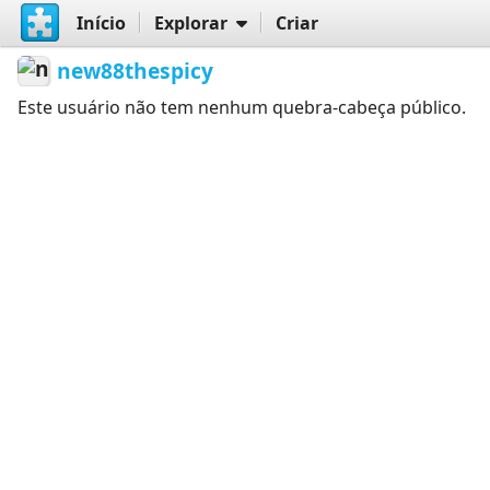
Início
Explorar
Criar
new88thespicy
Este usuário não tem nenhum quebra-cabeça público.