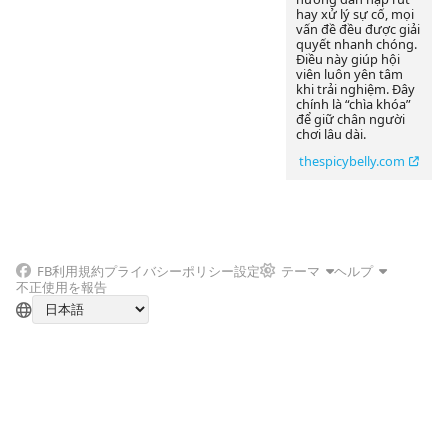
hay xử lý sự cố, mọi
vấn đề đều được giải
quyết nhanh chóng.
Điều này giúp hội
viên luôn yên tâm
khi trải nghiệm. Đây
chính là “chìa khóa”
để giữ chân người
chơi lâu dài.
thespicybelly.com
FB
利用規約
プライバシーポリシー
設定
テーマ
ヘルプ
不正使用を報告