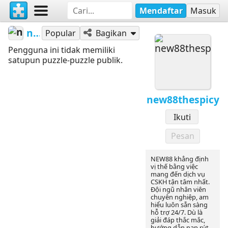
Mendaftar
Masuk
new88thespicy
Popular
Bagikan
Pengguna ini tidak memiliki
satupun puzzle-puzzle publik.
new88thespicy
Ikuti
Pesan
NEW88 khẳng định
vị thế bằng việc
mang đến dịch vụ
CSKH tận tâm nhất.
Đội ngũ nhân viên
chuyên nghiệp, am
hiểu luôn sẵn sàng
hỗ trợ 24/7. Dù là
giải đáp thắc mắc,
hướng dẫn nạp rút