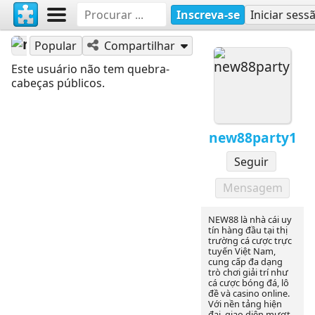
Inscreva-se
Iniciar sess
new88party1
Popular
Compartilhar
Este usuário não tem quebra-
cabeças públicos.
new88party1
Seguir
Mensagem
NEW88 là nhà cái uy
tín hàng đầu tại thị
trường cá cược trực
tuyến Việt Nam,
cung cấp đa dạng
trò chơi giải trí như
cá cược bóng đá, lô
đề và casino online.
Với nền tảng hiện
đại, giao diện mượt