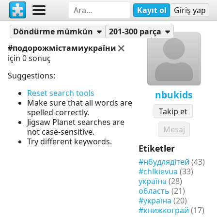
Kayıt ol
Giriş yap
Yapbozlar
nbukids
Döndürme mümkün
201-300 parça
#подорожмістамиукраїни
için 0 sonuç
Suggestions:
Reset search tools
nbukids
Make sure that all words are
Takip et
spelled correctly.
Jigsaw Planet searches are
Mesaj
not case-sensitive.
Try different keywords.
Etiketler
#нбудлядітей
(43)
#chlkievua
(33)
україна
(28)
область
(21)
#україна
(20)
#книжкограй
(17)