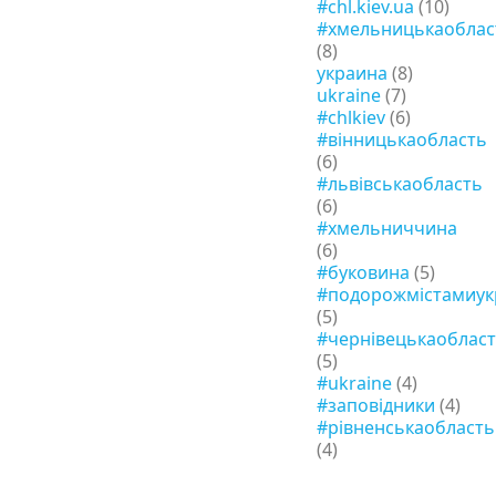
#chl.kiev.ua
(10)
#хмельницькаоблас
(8)
украина
(8)
ukraine
(7)
#chlkiev
(6)
#вінницькаобласть
(6)
#львівськаобласть
(6)
#хмельниччина
(6)
#буковина
(5)
#подорожмістамиук
(5)
#чернівецькаоблас
(5)
#ukraine
(4)
#заповідники
(4)
#рівненськаобласть
(4)