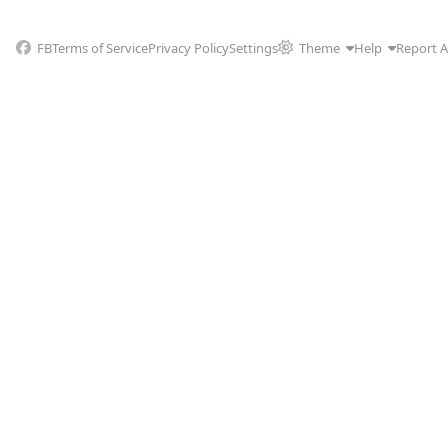
FB
Terms of Service
Privacy Policy
Settings
Theme
Help
Report 