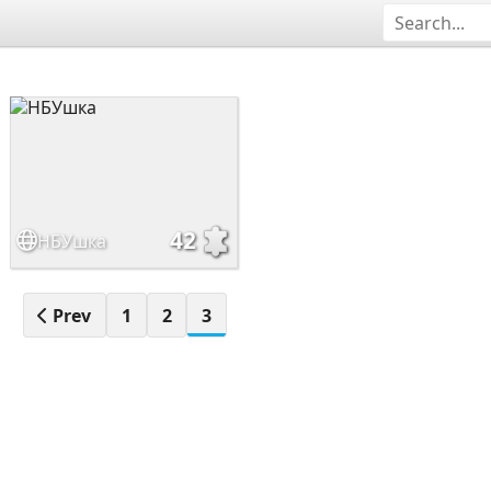
42
НБУшка
Prev
1
2
3