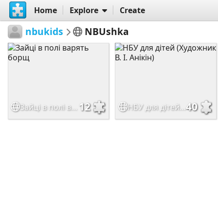
Home
Explore
Create
nbukids
NBUshka
12
40
Зайці в полі варять борщ
НБУ для дітей (Художник В. І. Анікін)