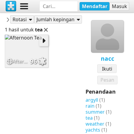
Mendaftar
Masuk
Puzzle-puzzle
nacc
Rotasi
Jumlah kepingan
1 hasil untuk
tea
nacc
96
Afternoon Tea
Ikuti
Pesan
Penandaan
argyll
(1)
rain
(1)
summer
(1)
tea
(1)
weather
(1)
yachts
(1)