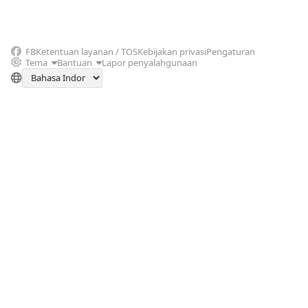
FB
Ketentuan layanan / TOS
Kebijakan privasi
Pengaturan
Tema
Bantuan
Lapor penyalahgunaan