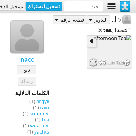
تسجيل الاشتراك
تسجيل الدخ
أحاجي
nacc
التدوير
قطعة الرقم
1 نتيجة ال
tea
nacc
96
Afternoon Tea
تابع
رسالة
الكلمات الدلالية
(1)
argyll
(1)
rain
(1)
summer
(1)
tea
(1)
weather
(1)
yachts